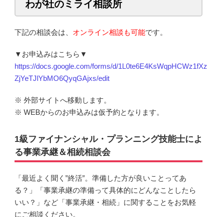
わが社のミライ相談所
下記の相談会は、
オンライン相談も可能
です。
▼お申込みはこちら▼
https://docs.google.com/forms/d/1L0te6E4KsWqpHCWz1fXz3Y
ZjYeTJlYbMO6QyqGAjxs/edit
※ 外部サイトへ移動します。
※ WEBからのお申込みは仮予約となります。
1級ファイナンシャル・プランニング技能士によ
る事業承継＆相続相談会
「最近よく聞く”終活”。準備した方が良いことってあ
る？」「事業承継の準備って具体的にどんなことしたら
いい？」など「事業承継・相続」に関することをお気軽
にご相談ください。