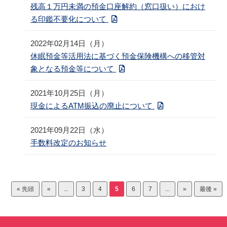
残高１万円未満の預金口座解約（窓口扱い）におけ
る印鑑不要化について
2022年02月14日（月）
休眠預金等活用法に基づく預金保険機構への移管対
象となる預金等について
2021年10月25日（月）
現金によるATM振込の廃止について
2021年09月22日（水）
手数料改定のお知らせ
« 先頭
«
...
3
4
5
6
7
...
»
最後 »